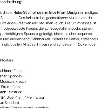
beschreibung:
it dieser
Retro-Strumpfhose im Blue Prism Design
ein mutiges
-Statement! Das farbenfrohe, geometrische Muster verleiht
tfit einen kreativen und stylishen Touch. Die Strumpfhose ist
ür modebewusste Frauen, die auf ausgefallene Looks stehen.
apazierfähigem Spandex gefertigt, bietet sie eine bequeme
m und ausreichend Dehnbarkeit. Perfekt für Partys, Fotoshoots
 individuellen Alltagsstil – passend zu Kleidern, Röcken oder
tdetails:
chlecht:
Frauen
rial:
Spandex
Modisch, kreativ
:
Strumpfhose
art:
Feinstrick
ter:
Blue Prism / Mehrfarbig
ke:
Standard
sform:
Eng anliegend, dehnbar