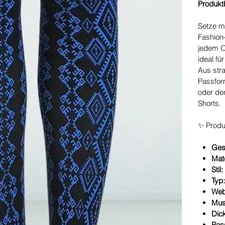
Produkt
Setze m
Fashion
jedem Ou
ideal f
Aus str
Passfor
oder den
Shorts.
✨ Produk
Ges
Mate
Stil:
Typ
Web
Mus
Dic
Pas