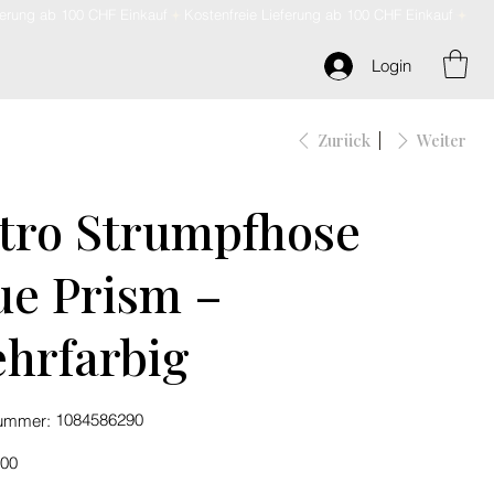
Login
Zurück
Weiter
tro Strumpfhose
ue Prism –
hrfarbig
Artikelnummer:
1084586290
nummer:
1084586290
.00