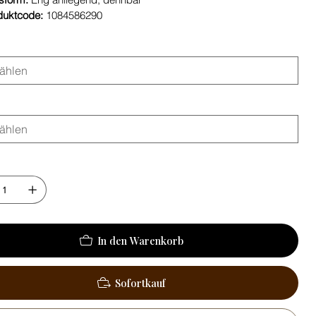
duktcode:
1084586290
In den Warenkorb
Sofortkauf