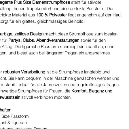
legante Plus Size Damenstrumpfhose
steht für stilvolle
altung, hohen Tragekomfort und eine perfekte Passform. Das
trickte Material aus
100 % Polyester
liegt angenehm auf der Haut
orgt für ein glattes, gleichmässiges Beinbild.
farbige, zeitlose Design
macht diese Strumpfhose zum idealen
r für
Partys, Clubs, Abendveranstaltungen
sowie für den
en Alltag. Die figurnahe Passform schmiegt sich sanft an, ohne
gen, und bietet auch bei längerem Tragen ein angenehmes
er
robusten Verarbeitung
ist die Strumpfhose langlebig und
eicht. Sie kann bequem in der Maschine gewaschen werden und
ormstabil – ideal für alle Jahreszeiten und regelmässiges Tragen.
chwertige Strumpfhose für Frauen, die
Komfort, Eleganz und
ewusstsein
stilvoll verbinden möchten.
haften
s Size Passform
gant & figurnah
arbiges, zeitloses Design