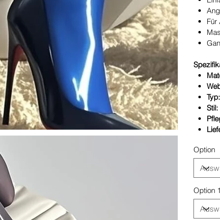
Ang
Für 
Mas
Gan
Spezifik
Mate
Web
Typ
Stil:
Pfle
Lie
Option
Option 