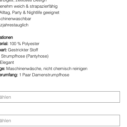
enehm weich & strapazierfähig
Alltag, Party & Nightlife geeignet
chinenwaschbar
zjahrestauglich
ationen
rial:
100 % Polyester
art:
Gestrickter Stoff
:
Strumpfhose (Pantyhose)
Elegant
ge:
Maschinenwäsche, nicht chemisch reinigen
ferumfang:
1 Paar Damenstrumpfhose
1