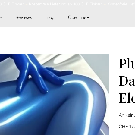
Reviews
Blog
Über uns
Pl
Da
El
Artikel
Preis
CHF 17