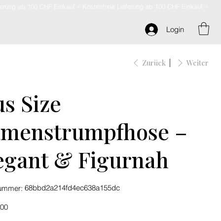
Login
Zurück
Weiter
us Size
menstrumpfhose –
egant & Figurnah
Artikelnummer:
68bbd2a214fd4ec638a155dc
nummer:
68bbd2a214fd4ec638a155dc
.00