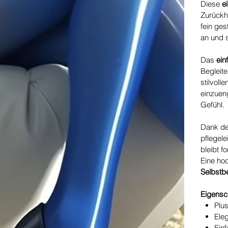
Diese
e
Zurückh
fein ges
an und s
Das
ein
Begleite
stilvoll
einzuen
Gefühl.
Dank d
pflegel
bleibt f
Eine ho
Selbstb
Eigensc
Plu
Ele
Einf