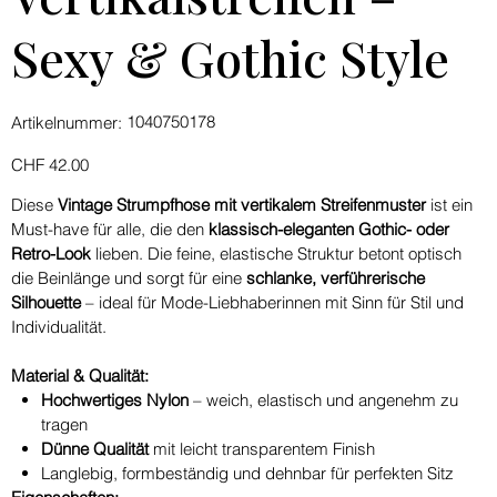
Sexy & Gothic Style
Artikelnummer:
1040750178
Artikelnummer:
1040750178
Preis
CHF 42.00
Diese
Vintage Strumpfhose mit vertikalem Streifenmuster
ist ein
Must-have für alle, die den
klassisch-eleganten Gothic- oder
Retro-Look
lieben. Die feine, elastische Struktur betont optisch
die Beinlänge und sorgt für eine
schlanke, verführerische
Silhouette
– ideal für Mode-Liebhaberinnen mit Sinn für Stil und
Individualität.
Material & Qualität:
Hochwertiges Nylon
– weich, elastisch und angenehm zu
tragen
Dünne Qualität
mit leicht transparentem Finish
Langlebig, formbeständig und dehnbar für perfekten Sitz