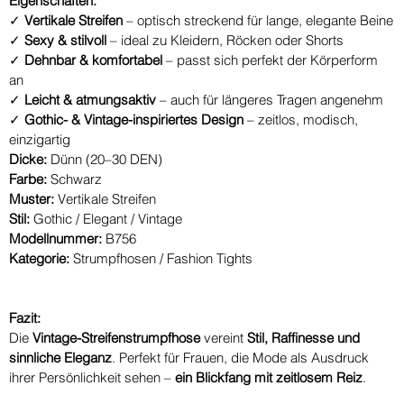
Eigenschaften:
✓
Vertikale Streifen
– optisch streckend für lange, elegante Beine
✓
Sexy & stilvoll
– ideal zu Kleidern, Röcken oder Shorts
✓
Dehnbar & komfortabel
– passt sich perfekt der Körperform
an
✓
Leicht & atmungsaktiv
– auch für längeres Tragen angenehm
✓
Gothic- & Vintage-inspiriertes Design
– zeitlos, modisch,
einzigartig
Dicke:
Dünn (20–30 DEN)
Farbe:
Schwarz
Muster:
Vertikale Streifen
Stil:
Gothic / Elegant / Vintage
Modellnummer:
B756
Kategorie:
Strumpfhosen / Fashion Tights
Fazit:
Die
Vintage-Streifenstrumpfhose
vereint
Stil, Raffinesse und
sinnliche Eleganz
. Perfekt für Frauen, die Mode als Ausdruck
ihrer Persönlichkeit sehen –
ein Blickfang mit zeitlosem Reiz
.