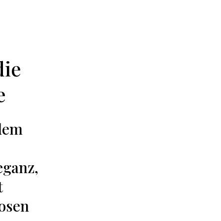
die
e
 dem
eganz,
t
osen