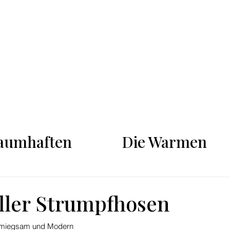
SHOP
SHOP
raumhaften
Die Warmen
ller Strumpfhosen
chmiegsam und Modern