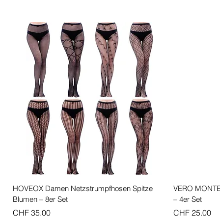
Schnellansicht
HOVEOX Damen Netzstrumpfhosen Spitze
VERO MONTE F
Blumen – 8er Set
– 4er Set
Preis
Preis
CHF 35.00
CHF 25.00