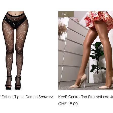
Trendig!
Schnellansicht
Schnellansicht
ishnet Tights Damen Schwarz
KAVE Control Top Strumpfhose 4
Preis
CHF 18.00