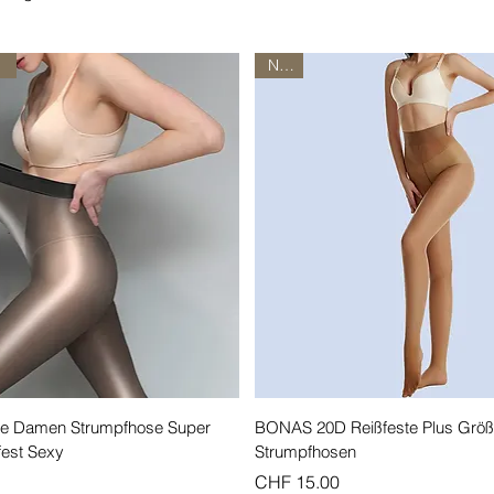
Neu!
Schnellansicht
Schnellansicht
e Damen Strumpfhose Super
BONAS 20D Reißfeste Plus Grö
fest Sexy
Strumpfhosen
Preis
CHF 15.00