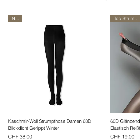
Neu!
Top Strumpfhose!
Schnellansicht
Kaschmir-Woll Strumpfhose Damen 68D
60D Glänzend
Blickdicht Gerippt Winter
Elastisch Reiß
Preis
Preis
CHF 38.00
CHF 19.00