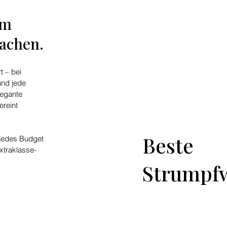
em
machen.
t – bei
und jede
legante
ereint
Beste
 jedes Budget
xtraklasse-
Strumpf